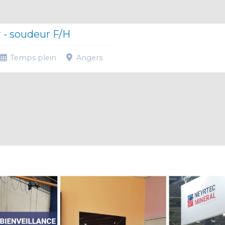
 - soudeur F/H
Temps plein
Angers