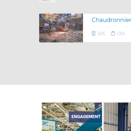
Chaudronnier
S2C
CDI