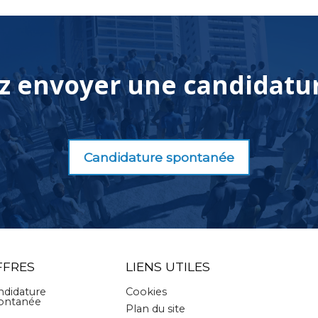
z envoyer une candidatu
Candidature spontanée
FFRES
LIENS UTILES
ndidature
Cookies
ontanée
Plan du site